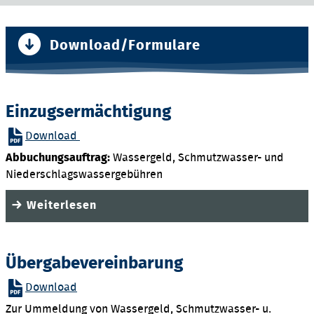
Aktuelles
Download/Formulare
Wasser & Abwasser
Service / Formulare
Einzugsermächtigung
Stellen / Ausbildung
Download
Kontakt
Abbuchungsauftrag:
Wassergeld, Schmutzwasser- und
Niederschlagswassergebühren
Weiterlesen
Übergabevereinbarung
Download
Zur Ummeldung von Wassergeld, Schmutzwasser- u.